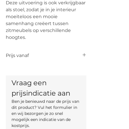
Deze uitvoering is ook verkrijgbaar
als stoel, zodat je in je interieur
moeiteloos een mooie
samenhang creëert tussen
zitmeubels op verschillende
hoogtes.
Prijs vanaf
De vermelde prijs is de prijs vanaf voor
het artikel. De uiteindelijke prijs is
afhankelijk van de keuze van kleur,
Vraag een 
materiaal en, indien mogelijk, maten.
prijsindicatie aan
Ben je benieuwd naar de prijs van 
dit product? Vul het formulier in 
en wij bezorgen je zo snel 
mogelijk een indicatie van de 
kostprijs.