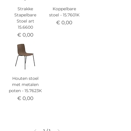
Strakke
Koppelbare
Stapelbare
stoel - 15.7601K
Stoel art
Prijs
€ 0,00
15.6600
Prijs
€ 0,00
Houten stoel
met metalen
poten - 15.7623K
Prijs
€ 0,00