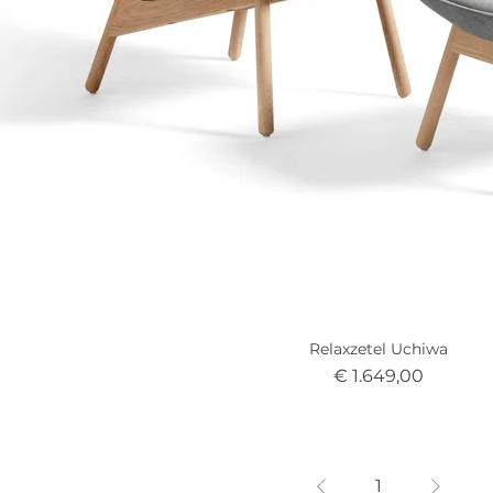
Relaxzetel Uchiwa
Prijs
€ 1.649,00
1