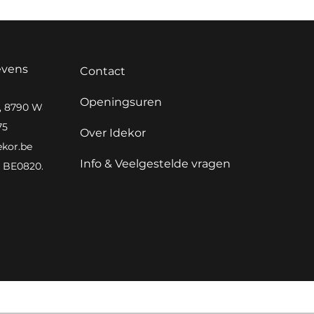
evens
Contact
Openingsuren
0, 8790 Waregem
75
Over Idekor
ekor.be
Info & Veelgestelde vragen
BE0820.982.066