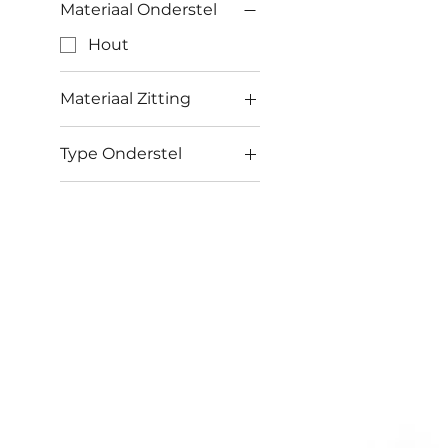
Materiaal Onderstel
Hout
Materiaal Zitting
Kunstleder
Type Onderstel
Leder
Vier poten
Stof