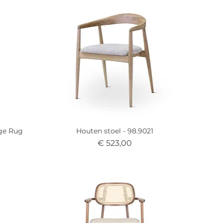
ge Rug
Houten stoel - 98.9021
Prijs
€ 523,00