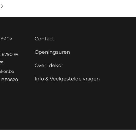
evens
Contact
Openingsuren
0, 8790 Waregem
75
Over Idekor
ekor.be
Info & Veelgestelde vragen
BE0820.982.066