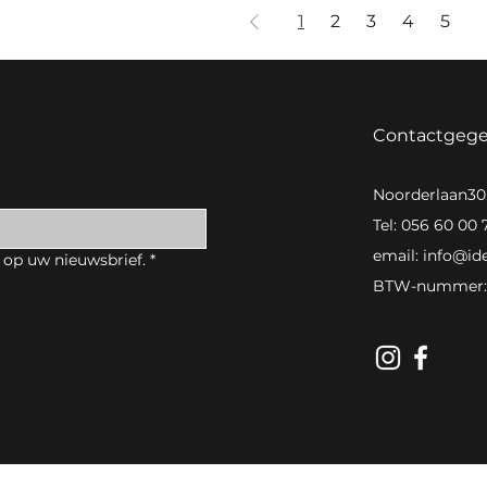
1
2
3
4
5
Contactgeg
Noorderlaan3
Tel: 056 60 00 
email:
info@id
 op uw nieuwsbrief.
*
BTW-nummer: 