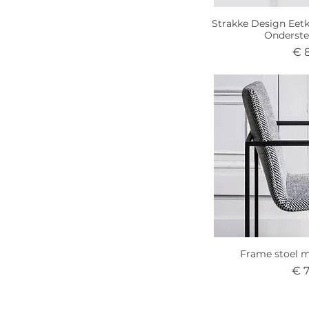
Strakke Design Eet
Onderste
Pri
€ 
Frame stoel 
Prij
€ 