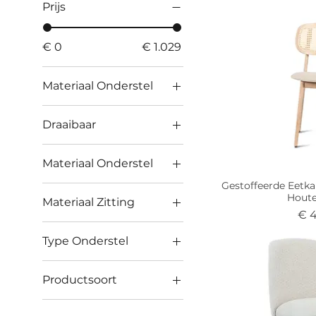
Prijs
€ 0
€ 1.029
Materiaal Onderstel
Draaibaar
Ja
Materiaal Onderstel
Gestoffeerde Eetk
Aluminium
Hout
Materiaal Zitting
Bekleed
Prij
€ 
Ecopelle
Chroom
Type Onderstel
Hout
Epoxy Gelakt
Kruisvoet
Kunstleder
Hout
Productsoort
Sledeonderstel
Kunststof
Kunststof
Stoelen Zonder
Stervoet met wielen
Leder
Metaal