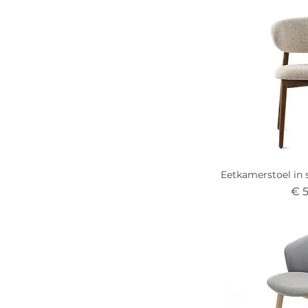
Eetkamerstoel in s
Pri
€ 