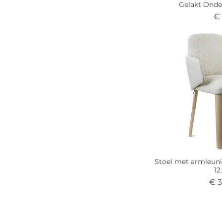
Gelakt Onder
Pr
€
Stoel met armleun
12
Prij
€ 