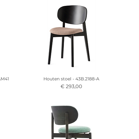
RAM41
Houten stoel - 43B.2188-A
Prijs
€ 293,00