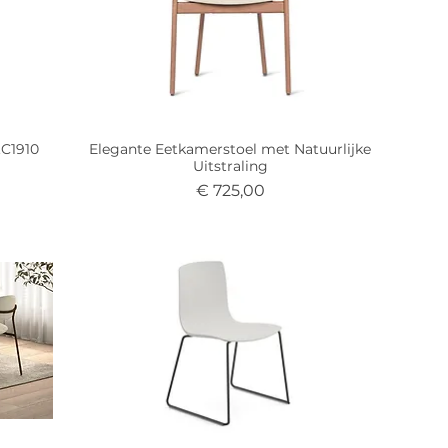
.C1910
Elegante Eetkamerstoel met Natuurlijke
Uitstraling
Prijs
€ 725,00