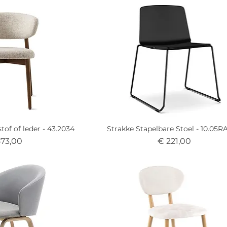
tof of leder - 43.2034
Strakke Stapelbare Stoel - 10.05
js
Prijs
573,00
€ 221,00