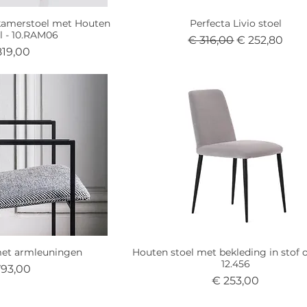
kamerstoel met Houten
Perfecta Livio stoel
l - 10.RAM06
Normale prijs
Verkoopprijs
€ 316,00
€ 252,80
js
819,00
met armleuningen
Houten stoel met bekleding in stof o
12.456
s
793,00
Prijs
€ 253,00