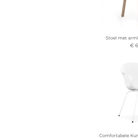
Stoel met arml
Prij
€ 
Comfortabele Kun