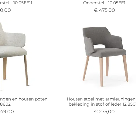
stel - 10.05EE11
Onderstel - 10.05EE1
ijs
Prijs
 0,00
€ 475,00
ingen en houten poten
Houten stoel met armleuningen
.8602
bekleding in stof of leder 12.85
s
Prijs
349,00
€ 275,00