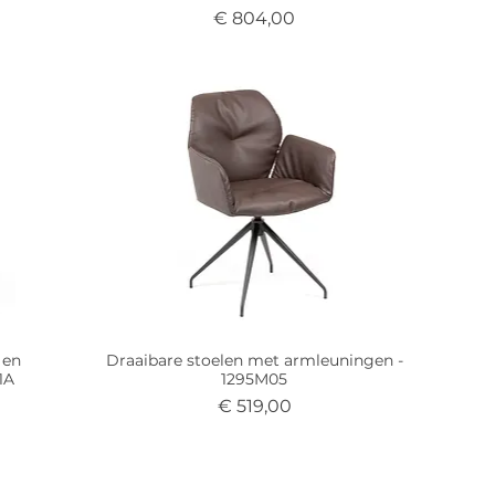
Prijs
€ 804,00
 en
Draaibare stoelen met armleuningen -
01A
1295M05
Prijs
€ 519,00