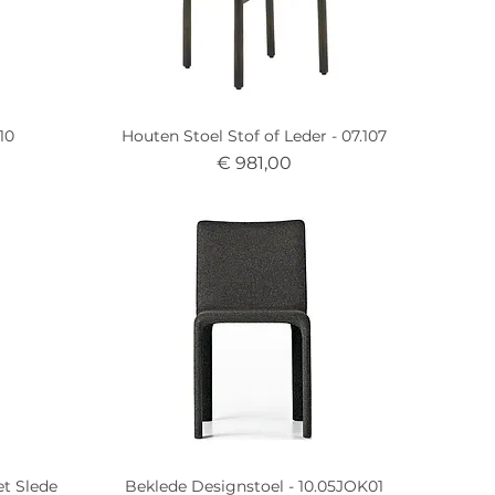
10
Houten Stoel Stof of Leder - 07.107
Prijs
€ 981,00
t Slede
Beklede Designstoel - 10.05JOK01