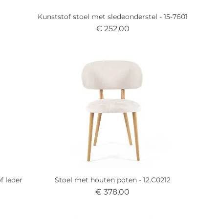
Kunststof stoel met sledeonderstel - 15-7601
Prijs
€ 252,00
f leder
Stoel met houten poten - 12.C0212
Prijs
€ 378,00