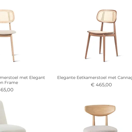
amerstoel met Elegant
Elegante Eetkamerstoel met Canna
en Frame
Prijs
€ 465,00
s
465,00