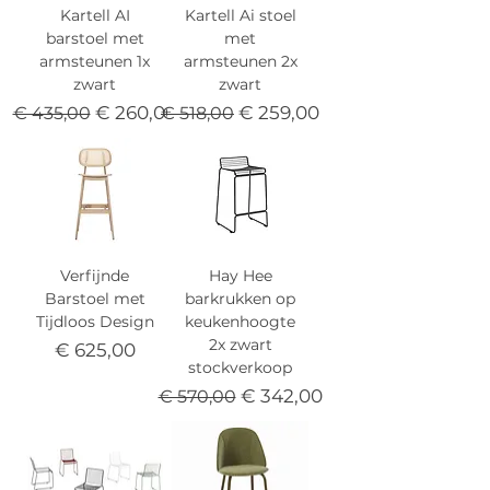
Kartell AI
Kartell Ai stoel
barstoel met
met
armsteunen 1x
armsteunen 2x
zwart
zwart
Normale prijs
Verkoopprijs
Normale prijs
Verkoopprijs
€ 260,00
€ 259,00
€ 435,00
€ 518,00
Verfijnde
Hay Hee
Barstoel met
barkrukken op
Tijdloos Design
keukenhoogte
2x zwart
Prijs
€ 625,00
stockverkoop
Normale prijs
Verkoopprijs
€ 342,00
€ 570,00