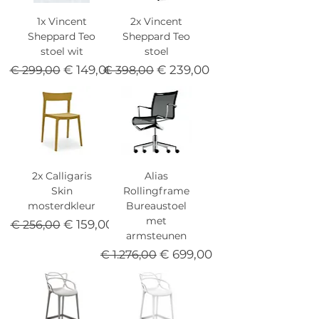
1x Vincent
2x Vincent
Sheppard Teo
Sheppard Teo
stoel wit
stoel
Normale prijs
Verkoopprijs
Normale prijs
Verkoopprijs
€ 149,00
€ 239,00
€ 299,00
€ 398,00
2x Calligaris
Alias
Skin
Rollingframe
mosterdkleur
Bureaustoel
met
Normale prijs
Verkoopprijs
€ 159,00
€ 256,00
armsteunen
Normale prijs
Verkoopprijs
€ 699,00
€ 1.276,00