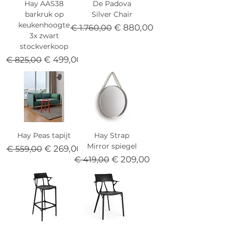
Hay AAS38
De Padova
barkruk op
Silver Chair
keukenhoogte
Normale prijs
Verkoopprijs
€ 880,00
€ 1.760,00
3x zwart
stockverkoop
Normale prijs
Verkoopprijs
€ 499,00
€ 825,00
Hay Peas tapijt
Hay Strap
Mirror spiegel
Normale prijs
Verkoopprijs
€ 269,00
€ 559,00
Normale prijs
Verkoopprijs
€ 209,00
€ 419,00