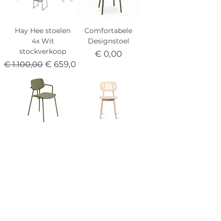
Hay Hee stoelen
Comfortabele
4x Wit
Designstoel
stockverkoop
Prijs
€ 0,00
Normale prijs
Verkoopprijs
€ 659,00
€ 1.100,00
Comfortabele
Gestoffeerde
Designstoel
Eetkamerstoel
met
met Elegant
Armleuning
Houten Frame
Prijs
Prijs
€ 0,00
€ 465,00