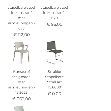
stapelbare stoel
stapelbare stoel
in kunststof
in kunststof -
met
670
armleuningen -
Prijs
€ 96,00
675
Prijs
€ 112,00
Kunststof
Strakke
designstoel
Stapelbare
met
Stoel art
armleuningen -
15.6600
15.3623
Prijs
€ 0,00
Prijs
€ 369,00