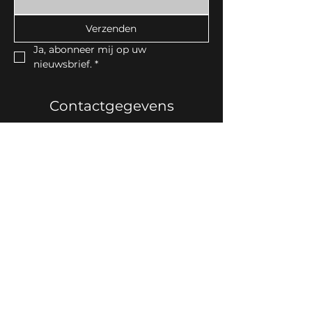
Verzenden
Ja, abonneer mij op uw 
nieuwsbrief.
*
Contactgegevens
Noorderlaan30, 8790 Waregem
Tel:
056 60 00 75
email:
info@idekor.be
BTW-nummer: BE0820.982.066
Contact
Openingsuren