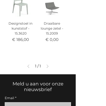
Designstoel in
Draaibare
kunststof -
lounge zetel -
15.3620
15.2009
Prijs
Prijs
€ 186,00
€ 0,00
1
/
1
Meld u aan voor onze
nieuwsbrief
Email
*