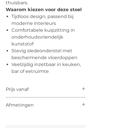
thuisbars.
Waarom kiezen voor deze stoel
Tijdloos design, passend bij
moderne interieurs
Comfortabele kuipzitting in
onderhoudsvriendelijk
kunststof
Stevig sledeonderstel met
beschermende vloerdoppen
Veelzijdig inzetbaar in keuken,
bar of eetruimte
Prijs vanaf
De vermelde prijs is de prijs vanaf voor
Afmetingen
het artikel. De uiteindelijke prijs is
afhankelijk van de keuze van kleur,
(indicatief)
materiaal en, indien mogelijk, maten.
Totale hoogte: 100 cm
Zithoogte: 65 cm of 75 cm