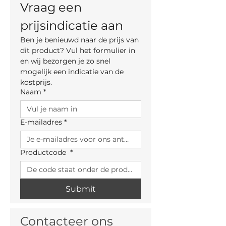
Vraag een 
Breedte: 52 cm
Diepte: 52 cm
prijsindicatie aan
Ben je benieuwd naar de prijs van 
dit product? Vul het formulier in 
en wij bezorgen je zo snel 
mogelijk een indicatie van de 
kostprijs.
Naam
*
E-mailadres
*
Productcode
*
Submit
Contacteer ons 