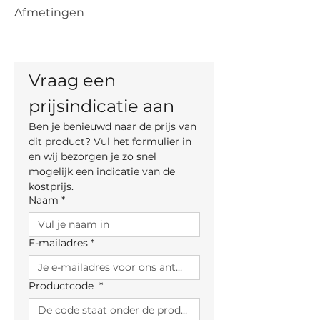
De vermelde prijs is de prijs vanaf voor
Afmetingen
het artikel. De uiteindelijke prijs is
afhankelijk van de keuze van kleur,
Totale hoogte: 88 cm
materiaal en, indien mogelijk, maten.
Breedte: 50.5 cm
Diepte: 55 cm
Vraag een 
Zithoogte: 65 cm
prijsindicatie aan
Ben je benieuwd naar de prijs van 
dit product? Vul het formulier in 
en wij bezorgen je zo snel 
mogelijk een indicatie van de 
kostprijs.
Naam
*
E-mailadres
*
Productcode
*