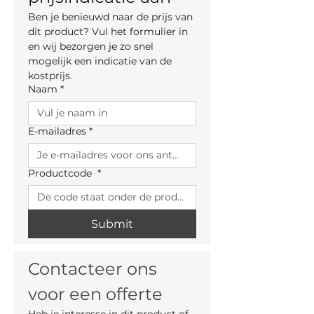
280cm x 120cm
Ben je benieuwd naar de prijs van 
260cm x 120cm
dit product? Vul het formulier in 
240cm x 120cm
en wij bezorgen je zo snel 
295cm x 100cm
mogelijk een indicatie van de 
280cm x 100cm
kostprijs.
260cm x 100cm
Naam
*
240cm x 100cm
220cm x 100cm
200cm x 100cm
E-mailadres
*
170cm x 90cm
Rechthoekige Poten:
2,6 x 5cm
Productcode
*
Bladdikte:
Slechts 7mm
Submit
Contacteer ons 
voor een offerte