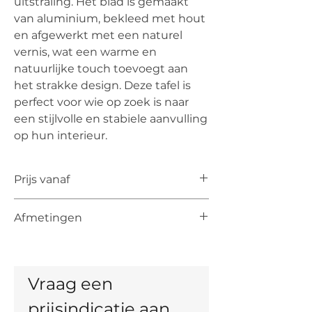
uitstraling. Het blad is gemaakt
van aluminium, bekleed met hout
en afgewerkt met een naturel
vernis, wat een warme en
natuurlijke touch toevoegt aan
het strakke design. Deze tafel is
perfect voor wie op zoek is naar
een stijlvolle en stabiele aanvulling
op hun interieur.
Prijs vanaf
De vermelde prijs is de prijs vanaf voor
Afmetingen
het artikel. De uiteindelijke prijs is
afhankelijk van de keuze van kleur,
Uitschuifbare Tafels:
materiaal en, indien mogelijk, maten.
200cm (233-266-299cm) x 100cm
170cm (203-236-269cm) x 90cm
Vraag een 
Vaste Tafels:
295cm x 120cm
prijsindicatie aan