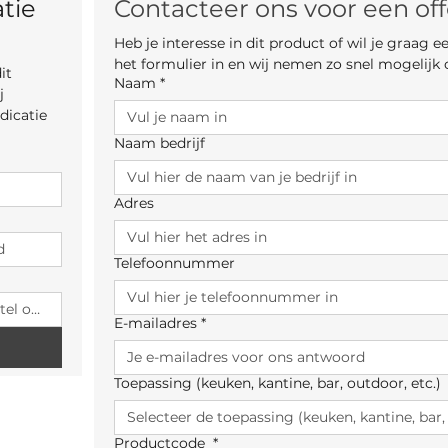
tie 
Contacteer ons voor een off
vaste maten:
Heb je interesse in dit product of wil je graag 
140 x 90xm
het formulier in en wij nemen zo snel mogelijk 
160 x 90cm
t 
Naam
*
180 x 90cm
 
180 x 100cm
icatie 
200 x 100cm
Naam bedrijf
220 x 100cm
240 x 100 cm
260 x 100cm
Adres
280 x 100cm
300 x 100cm
Telefoonnummer
Poten in hout 4
E-mailadres
*
Toepassing (keuken, kantine, bar, outdoor, etc.)
Productcode
*