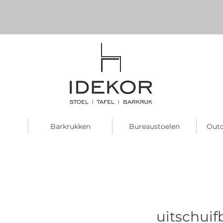
Barkrukken
Bureaustoelen
Outd
uitschuifb