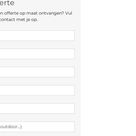
erte
een offerte op maat ontvangen? Vul 
contact met je op.
0mm x 90mm