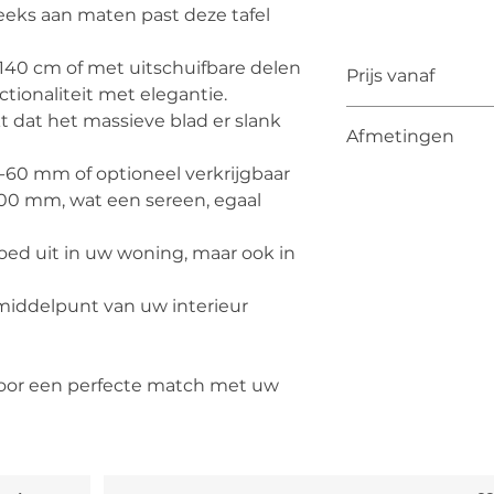
eks aan maten past deze tafel
 140 cm of met uitschuifbare delen
Prijs vanaf
ctionaliteit met elegantie.
De vermelde prijs is
t dat het massieve blad er slank
Afmetingen
De uiteindelijke pri
van kleur, materiaa
60 mm of optioneel verkrijgbaar
uitschuifbaar:
00 mm, wat een sereen, egaal
140-220 x 90cm - 
160-240 x 90cm - 
180-260 x 90cm - 
 goed uit in uw woning, maar ook in
180-260 x 100cm -
180-240-300 x 90cm
e middelpunt van uw interieur
180-240-300 x 100c
200-260-320 x 100
220-280-340 x 100
voor een perfecte match met uw
200-270-320-370 x 
70+50+50cm
220-290-340-390 x 
70+50+50cm