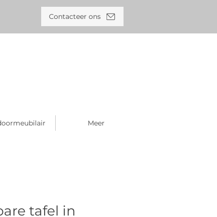
Contacteer ons
oormeubilair
Meer
are tafel in