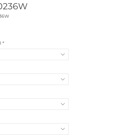
.0236W
236W
l
*