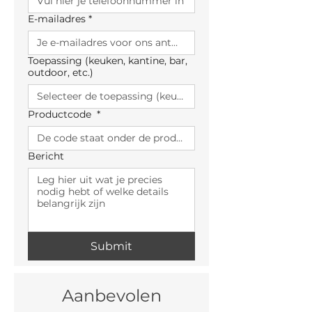
E-mailadres
*
.289cm x 90cm
.269cm x 90cm
.249cm x 90cm
Toepassing (keuken, kantine, bar,
.229cm x 90cm
outdoor, etc.)
.209cm x 90cm
.189cm x 90cm
Productcode
*
.166cm x 90cm
.139cm x 90cm
.114cm x 90cm
Bericht
.289cm x 80cm
.269cm x 80cm
.249cm x 80cm
.229cm x 80cm
.209cm x 80cm
Submit
.189cm x 80cm
.166cm x 80cm
.139cm x 80cm
.114cm x 80cm
Aanbevolen