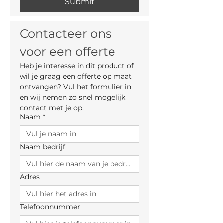
Submit
.166cm(206-246cm) x 80cm
.139cm(179-219cm) x 80cm
Contacteer ons 
.114cm(154-194cm) x 80cm
voor een offerte
.de tafels kunnen ook verkregen worden
Heb je interesse in dit product of 
met 1 in plaats van 2 of 3 verlengbladen
wil je graag een offerte op maat 
ontvangen? Vul het formulier in 
-
VASTE TAFELS
en wij nemen zo snel mogelijk 
:
.277cm x 124cm
contact met je op.
Naam
*
.229cm x 124cm
.209cm x 124cm
Naam bedrijf
.289cm x 100cm
.269cm x 100cm
.249cm x 100cm
Adres
.229cm x 100cm
.209cm x 100cm
.189cm x 100cm
Telefoonnummer
.166cm x 100cm
.139cm x 100cm