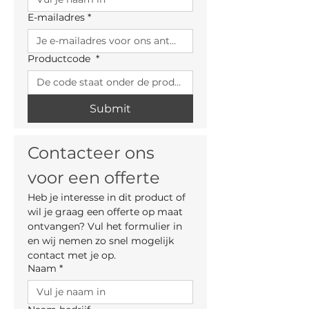
verlengpanelen (laminaat of
E-mailadres
*
keramiek)
130-230 x 90 cm
met 1 vlinderblad
(uitsluitend keramiek)
Productcode
*
160-260 x 90 cm
met 1 vlinderblad
(uitsluitend keramiek)
Submit
Contacteer ons 
voor een offerte
Heb je interesse in dit product of 
wil je graag een offerte op maat 
ontvangen? Vul het formulier in 
en wij nemen zo snel mogelijk 
contact met je op.
Naam
*