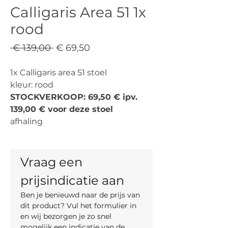
Calligaris Area 51 1x
rood
Normale
Verkoopprijs
 € 139,00 
€ 69,50
prijs
1x Calligaris area 51 stoel
kleur: rood
STOCKVERKOOP: 69,50 € ipv.
139,00 € voor deze stoel
afhaling
Vraag een 
prijsindicatie aan
Ben je benieuwd naar de prijs van 
dit product? Vul het formulier in 
en wij bezorgen je zo snel 
mogelijk een indicatie van de 