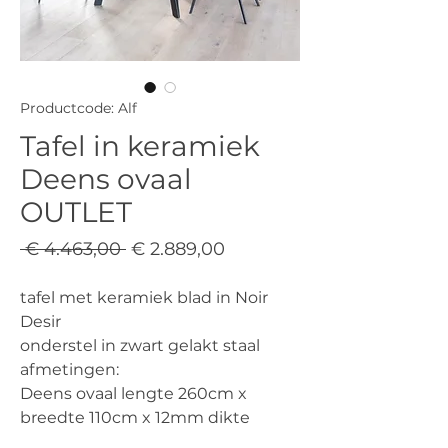
Productcode: Alf
Tafel in keramiek
Deens ovaal
OUTLET
Normale
Verkoopprijs
 € 4.463,00 
€ 2.889,00
prijs
tafel met keramiek blad in Noir
Desir
onderstel in zwart gelakt staal
afmetingen:
Deens ovaal lengte 260cm x
breedte 110cm x 12mm dikte