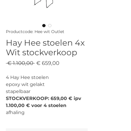
Productcode: Hee wit Outlet
Hay Hee stoelen 4x
Wit stockverkoop
Normale
Verkoopprijs
 € 1.100,00 
€ 659,00
prijs
4 Hay Hee stoelen
epoxy wit gelakt
stapelbaar
STOCKVERKOOP: 659,00 € ipv
1.100,00 € voor 4 stoelen
afhaling