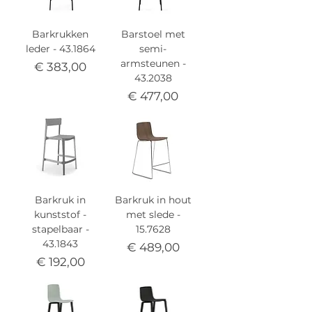
Barkrukken
Barstoel met
leder - 43.1864
semi-
armsteunen -
Prijs
€ 383,00
43.2038
Prijs
€ 477,00
Barkruk in
Barkruk in hout
kunststof -
met slede -
stapelbaar -
15.7628
43.1843
Prijs
€ 489,00
Prijs
€ 192,00