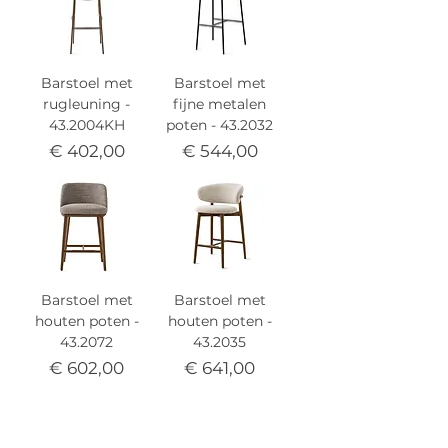
Barstoel met
Barstoel met
rugleuning -
fijne metalen
43.2004KH
poten - 43.2032
Prijs
Prijs
€ 402,00
€ 544,00
Barstoel met
Barstoel met
houten poten -
houten poten -
43.2072
43.2035
Prijs
Prijs
€ 602,00
€ 641,00