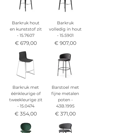
Barkruk hout
Barkruk
en kunststof zit
volledig in hout
- 15.7607
- 15.5901
Prijs
Prijs
€ 679,00
€ 907,00
Barkruk met
Barstoel met
éénkleurige of
fijne metalen
tweekleurige zit
poten -
- 15.0474
43B.1995
Prijs
Prijs
€ 354,00
€ 371,00