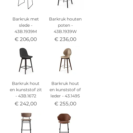
Barkruk met
Barkruk houten
slede -
poten -
43B.1939M
43B.1939W
Prijs
Prijs
€ 206,00
€ 236,00
Barkruk hout
Barkruk hout
en kunststof zit
en kunststof of
- 43B.1672
leder - 43.1495
Prijs
Prijs
€ 242,00
€ 255,00