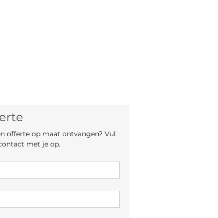
 de prijs vanaf voor het artikel.
js is afhankelijk van de keuze
l en, indien mogelijk, maten.
erte
een offerte op maat ontvangen? Vul 
contact met je op.