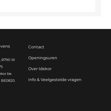
evens
Contact
Openingsuren
0, 8790 Waregem
75
Over Idekor
ekor.be
Info & Veelgestelde vragen
BE0820.982.066