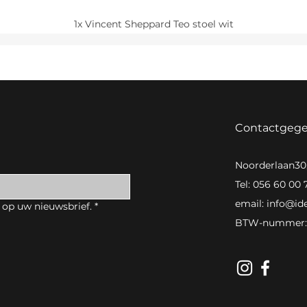
1x Vincent Sheppard Teo stoel wit
Contactgeg
Noorderlaan3
Tel: 056 60 00 
email:
info@id
 op uw nieuwsbrief.
*
BTW-nummer: 