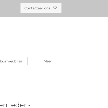
Contacteer ons
oormeubilair
Meer
n leder -