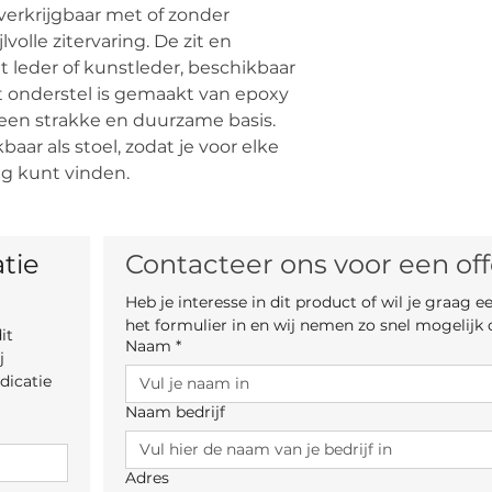
 verkrijgbaar met of zonder
De vermelde prijs is
volle zitervaring. De zit en
De uiteindelijke pri
 leder of kunstleder, beschikbaar
van kleur, materiaa
et onderstel is gemaakt van epoxy
r een strakke en duurzame basis.
aar als stoel, zodat je voor elke
ng kunt vinden.
tie 
Contacteer ons voor een off
Heb je interesse in dit product of wil je graag 
het formulier in en wij nemen zo snel mogelijk 
t 
Naam
*
 
icatie 
Naam bedrijf
Adres