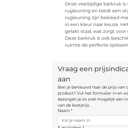
Onze veelzijdige barkruk is
rugleuning en biedt een stijl
rugleuning zijn bekleed met
in een kleur naar keuze. H
gelakt staal, wat zorgt voo
Deze barkruk is ook beschikb
ruimte de perfecte oplossi
Vraag een prijsindica
aan
Ben je benieuwd naar de prijs van di
product? Vul het formulier in en wij
bezorgen je zo snel mogelijk een ind
van de kostprijs.
Naam
*
E-mailadres
*