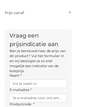
Prijs vanaf
De vermelde prijs is de prijs vanaf voor
het artikel. De uiteindelijke prijs is
afhankelijk van de keuze van kleur,
Vraag een 
materiaal en, indien mogelijk, maten.
prijsindicatie aan
Ben je benieuwd naar de prijs van 
dit product? Vul het formulier in 
en wij bezorgen je zo snel 
mogelijk een indicatie van de 
kostprijs.
Naam
*
E-mailadres
*
Productcode
*