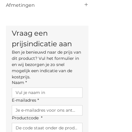
De vermelde prijs is de prijs vanaf voor
Afmetingen
het artikel. De uiteindelijke prijs is
afhankelijk van de keuze van kleur,
Zithoogte: 65 cm
materiaal en, indien mogelijk, maten.
Totale hoogte: 92 cm
Totale breedte: 50 cm
Vraag een 
Diepte: 49 cm
prijsindicatie aan
Ben je benieuwd naar de prijs van 
dit product? Vul het formulier in 
en wij bezorgen je zo snel 
mogelijk een indicatie van de 
kostprijs.
Naam
*
E-mailadres
*
Productcode
*