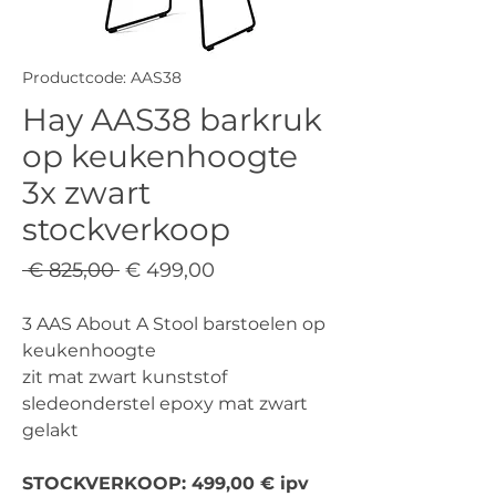
Productcode: AAS38
Hay AAS38 barkruk
op keukenhoogte
3x zwart
stockverkoop
Normale
Verkoopprijs
 € 825,00 
€ 499,00
prijs
3 AAS About A Stool barstoelen op
keukenhoogte
zit mat zwart kunststof
sledeonderstel epoxy mat zwart
gelakt
STOCKVERKOOP: 499,00 € ipv