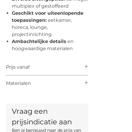
multiplex of gestoffeerd
Geschikt voor uiteenlopende
toepassingen:
eetkamer,
horeca, lounge,
projectinrichting
Ambachtelijke details
en
hoogwaardige materialen
Prijs vanaf
De vermelde prijs is de prijs vanaf voor
Materialen
het artikel. De uiteindelijke prijs is
afhankelijk van de keuze van kleur,
Rug & frame:
materiaal en, indien mogelijk, maten.
Natural & Black: eikenfineer rug,
massief eiken frame
Vraag een 
Tobacco: beukenfineer rug, massief
beuken frame
prijsindicatie aan
Zitting:
vast zitkussen
Ben je benieuwd naar de prijs van 
Glijvoeten:
vilten voetjes