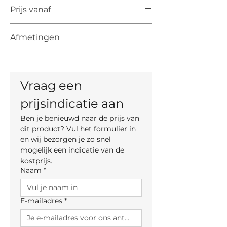
Prijs vanaf
De vermelde prijs is de prijs vanaf voor
Afmetingen
het artikel. De uiteindelijke prijs is
afhankelijk van de keuze van kleur,
Totale hoogte: 80 cm
materiaal en, indien mogelijk, maten.
Totale breedte: 56,5 cm
Diepte: 56,5 cm
Vraag een 
Zithoogte: 45 cm
prijsindicatie aan
Ben je benieuwd naar de prijs van 
dit product? Vul het formulier in 
en wij bezorgen je zo snel 
mogelijk een indicatie van de 
kostprijs.
Naam
*
E-mailadres
*