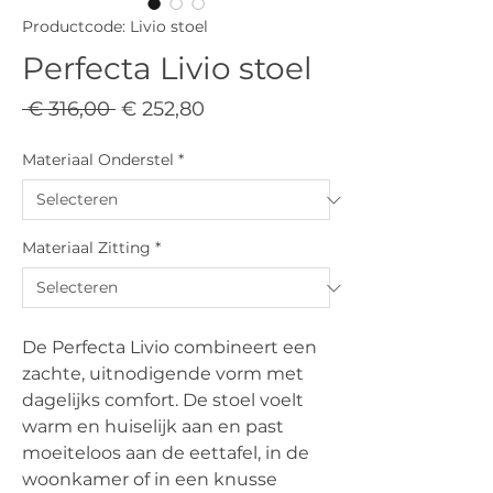
Productcode: Livio stoel
Perfecta Livio stoel
Normale
Verkoopprijs
 € 316,00 
€ 252,80
prijs
Materiaal Onderstel
*
Materiaal Zitting
*
De Perfecta Livio combineert een
zachte, uitnodigende vorm met
dagelijks comfort. De stoel voelt
warm en huiselijk aan en past
moeiteloos aan de eettafel, in de
woonkamer of in een knusse