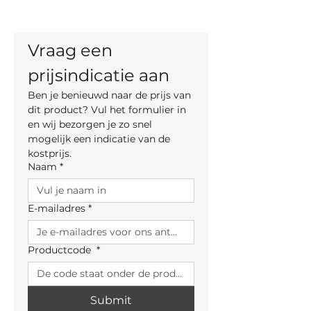
Diepte: 57,5 cm
Prijsvork
– volgens gekozen
Zithoogte: 46 cm
bekleding en lakafwerking:
304,00 €
– 340,00 €
Vraag een 
Actie
:
prijsindicatie aan
Ben je benieuwd naar de prijs van 
dit product? Vul het formulier in 
en wij bezorgen je zo snel 
mogelijk een indicatie van de 
kostprijs.
Naam
*
E-mailadres
*
Productcode
*
Submit