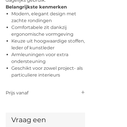
dagelijks gebruik.
Belangrijkste kenmerken
Modern, elegant design met
zachte rondingen
Comfortabele zit dankzij
ergonomische vormgeving
Keuze uit hoogwaardige stoffen,
leder of kunstleder
Armleuningen voor extra
ondersteuning
Geschikt voor zowel project- als
particuliere interieurs
Prijs vanaf
De vermelde prijs is de prijs vanaf voor
het artikel. De uiteindelijke prijs is
afhankelijk van de keuze van kleur,
Vraag een 
materiaal en, indien mogelijk, maten.