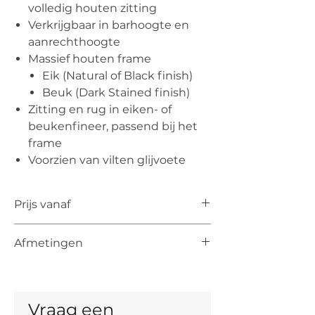
volledig houten zitting
Verkrijgbaar in barhoogte en
aanrechthoogte
Massief houten frame
Eik (Natural of Black finish)
Beuk (Dark Stained finish)
Zitting en rug in eiken- of
beukenfineer, passend bij het
frame
Voorzien van vilten glijvoete
Prijs vanaf
De vermelde prijs is de prijs vanaf voor
Afmetingen
het artikel. De uiteindelijke prijs is
afhankelijk van de keuze van kleur,
Aanrechthoogte: ideaal voor
materiaal en, indien mogelijk, maten.
keukeneilanden
Barhoogte: perfect voor hoge balies
Vraag een 
en horecatoepassingen