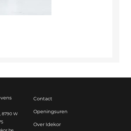
evens
Contact
Openingsuren
0, 8790 Waregem
75
Over Idekor
ekor.be