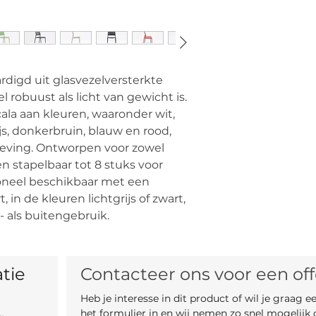
Totale breedte: 
Diepte: 56 cm
Zithoogte: 46 
Verpakking:
Per 2 stuks in e
ardigd uit glasvezelversterkte
l robuust als licht van gewicht is.
cala aan kleuren, waaronder wit,
rijs, donkerbruin, blauw en rood,
geving. Ontworpen voor zowel
n stapelbaar tot 8 stuks voor
neel beschikbaar met een
 in de kleuren lichtgrijs of zwart,
 als buitengebruik.
tie 
Contacteer ons voor een off
Heb je interesse in dit product of wil je graag 
het formulier in en wij nemen zo snel mogelijk 