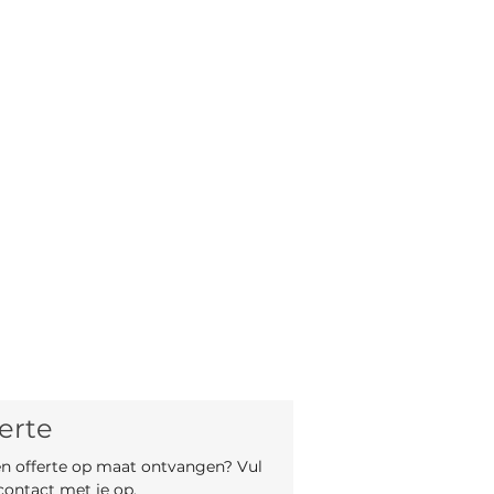
49,5 cm
cm
en doos
erte
een offerte op maat ontvangen? Vul 
contact met je op.