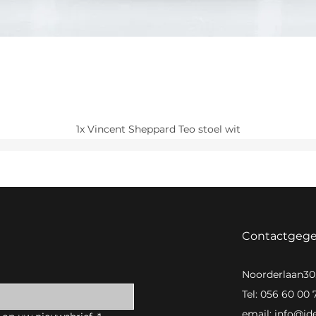
1x Vincent Sheppard Teo stoel wit
Contactgeg
Noorderlaan3
Tel: 056 60 00 
email:
info@id