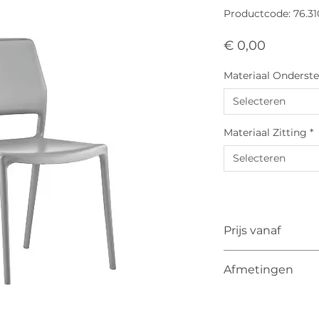
Productcode: 76.31
Prijs
€ 0,00
Materiaal Onderste
Selecteren
Materiaal Zitting
*
Selecteren
Prijs vanaf
De vermelde prijs is
Afmetingen
De uiteindelijke pri
van kleur, materiaa
Afmetingen
Totale hoogte: 