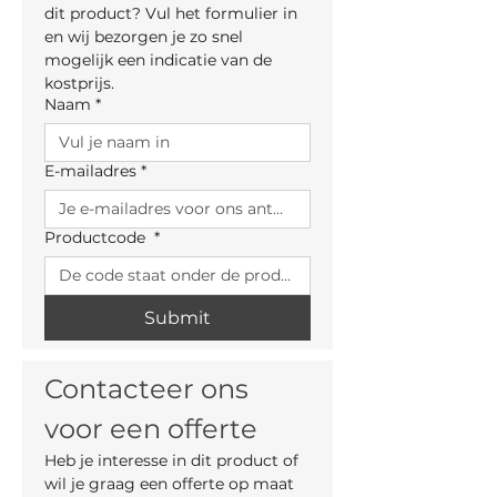
dit product? Vul het formulier in 
Totale breedte: 47 cm
en wij bezorgen je zo snel 
Diepte: 54 cm
mogelijk een indicatie van de 
Zithoogte: 64 cm
kostprijs.
Naam
*
E-mailadres
*
Productcode
*
Submit
Contacteer ons 
voor een offerte
Heb je interesse in dit product of 
wil je graag een offerte op maat 