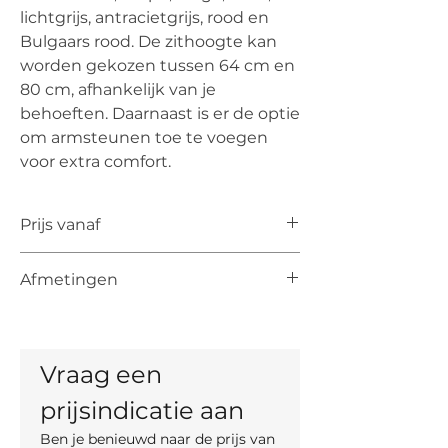
lichtgrijs, antracietgrijs, rood en
Bulgaars rood. De zithoogte kan
worden gekozen tussen 64 cm en
80 cm, afhankelijk van je
behoeften. Daarnaast is er de optie
om armsteunen toe te voegen
voor extra comfort.
Prijs vanaf
De vermelde prijs is de prijs vanaf voor
Afmetingen
het artikel. De uiteindelijke prijs is
afhankelijk van de keuze van kleur,
Barkruk
materiaal en, indien mogelijk, maten.
Totale hoogte: 115 cm
Totale breedte: 47 cm
Vraag een 
Diepte: 54 cm
Zithoogte: 80 cm
prijsindicatie aan
Keukenkruk
Ben je benieuwd naar de prijs van 
Totale hoogte: 99 cm