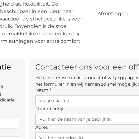
heid als flexibiliteit. De
De vermelde prijs is
beschikbaar in een kleur naar
Afmetingen
De uiteindelijke pri
aardoor de stoel geschikt is voor
van kleur, materiaa
Breedte: 48 cm
ruik. Bovendien is de stoel
Diepte: 58 cm
or gemakkelijke opslag en kan hij
Hoogte: 83 cm
rmleuningen voor extra comfort.
Zithoogte: 46 
tie 
Contacteer ons voor een off
Heb je interesse in dit product of wil je graag 
het formulier in en wij nemen zo snel mogelijk 
t 
Naam
*
 
icatie 
Naam bedrijf
Adres