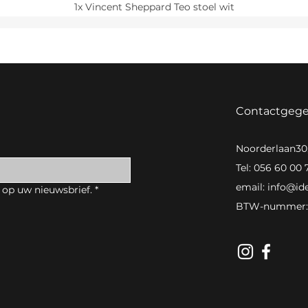
1x Vincent Sheppard Teo stoel wit
Contactgeg
Noorderlaan3
Tel: 056 60 00 
email:
info@id
 op uw nieuwsbrief.
*
BTW-nummer: 