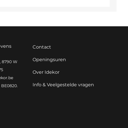
evens
Contact
Openingsuren
0, 8790 Waregem
75
Over Idekor
ekor.be
Info & Veelgestelde vragen
BE0820.982.066