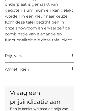
onderplaat is gemaakt van
gegoten aluminium en kan gelakt
worden in een kleur naar keuze.
Kom deze tafel bezichtigen in
onze showroom en ervaar zelf de
combinatie van elegantie en
functionaliteit die deze tafel biedt.
Prijs vanaf
De vermelde prijs is de prijs vanaf voor
Afmetingen
het artikel. De uiteindelijke prijs is
afhankelijk van de keuze van kleur,
Ovale bladen
materiaal en, indien mogelijk, maten.
190 x 120cm
210 x 128cm
Vraag een 
240 x 136cm
Ronde bladen
prijsindicatie aan
diameter 135cm
Ben je benieuwd naar de prijs van 
diameter 160cm