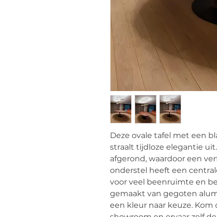
Deze ovale tafel met een b
straalt tijdloze elegantie ui
afgerond, waardoor een verf
onderstel heeft een central
voor veel beenruimte en be
gemaakt van gegoten alum
een kleur naar keuze. Kom d
showroom en ervaar zelf de