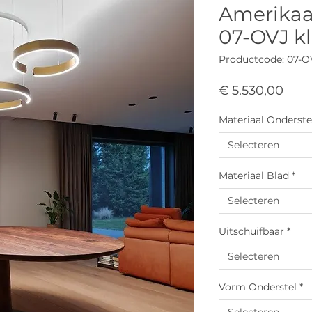
Amerikaa
07-OVJ kl
Productcode: 07-O
Prijs
€ 5.530,00
Materiaal Onderste
Selecteren
Materiaal Blad
*
Selecteren
Uitschuifbaar
*
Selecteren
Vorm Onderstel
*