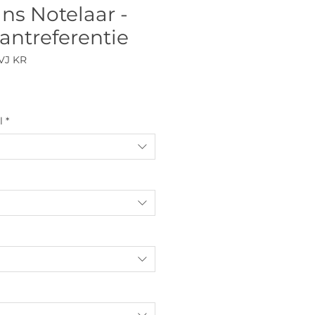
ns Notelaar -
antreferentie
VJ KR
l
*