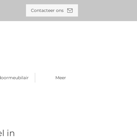
Contacteer ons
oormeubilair
Meer
l in