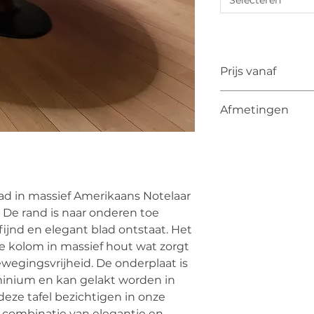
Selecteren
Prijs vanaf
De vermelde prijs is
Afmetingen
De uiteindelijke pri
van kleur, materiaa
Ovale bladen
190 x 120cm
210 x 128cm
240 x 136cm
Ronde bladen
lad in massief Amerikaans Notelaar
diameter 135cm
t. De rand is naar onderen toe
diameter 160cm
ijnd en elegant blad ontstaat. Het
e kolom in massief hout wat zorgt
wegingsvrijheid. De onderplaat is
inium en kan gelakt worden in
eze tafel bezichtigen in onze
 combinatie van elegantie en