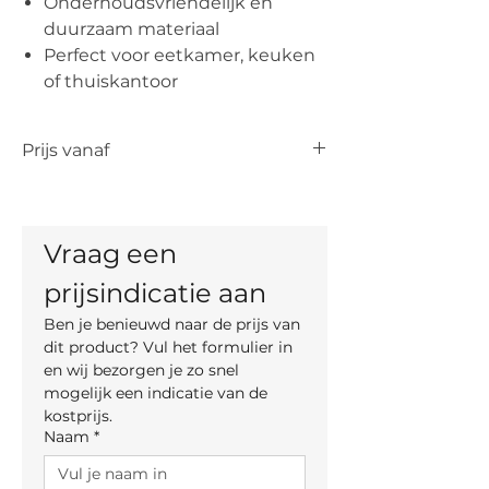
Onderhoudsvriendelijk en
duurzaam materiaal
Perfect voor eetkamer, keuken
of thuiskantoor
Prijs vanaf
De vermelde prijs is de prijs vanaf voor
het artikel. De uiteindelijke prijs is
afhankelijk van de keuze van
Vraag een 
het materiaal voor de bekleding.
prijsindicatie aan
Ben je benieuwd naar de prijs van 
dit product? Vul het formulier in 
en wij bezorgen je zo snel 
mogelijk een indicatie van de 
kostprijs.
Naam
*