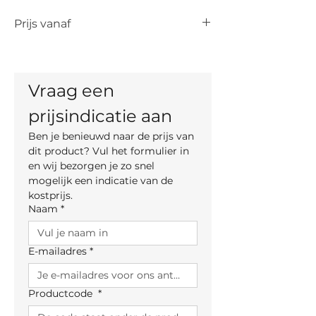
Prijs vanaf
De vermelde prijs is de prijs vanaf voor
het artikel. De uiteindelijke prijs is
afhankelijk van de keuze van kleur,
Vraag een 
materiaal en, indien mogelijk, maten.
prijsindicatie aan
Ben je benieuwd naar de prijs van 
dit product? Vul het formulier in 
en wij bezorgen je zo snel 
mogelijk een indicatie van de 
kostprijs.
Naam
*
E-mailadres
*
Productcode
*