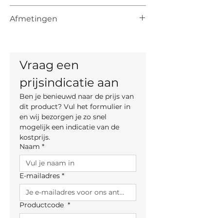
De vermelde prijs is de prijs vanaf voor
Afmetingen
het artikel. De uiteindelijke prijs is
afhankelijk van de keuze van kleur,
Rughoogte:
materiaal en, indien mogelijk, maten.
84 cm – 94 cm
Totale breedte: 66 cm
Vraag een 
Totale diepte: 65,5 cm
Zithoogte: 44-54 cm
prijsindicatie aan
Ben je benieuwd naar de prijs van 
dit product? Vul het formulier in 
en wij bezorgen je zo snel 
mogelijk een indicatie van de 
kostprijs.
Naam
*
E-mailadres
*
Productcode
*