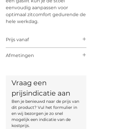
een gaslift kun je de stoel
eenvoudig aanpassen voor
optimaal zitcomfort gedurende de
hele werkdag.
Prijs vanaf
De vermelde prijs is de prijs vanaf voor
Afmetingen
het artikel. De uiteindelijke prijs is
afhankelijk van de keuze van kleur,
Zithoogte instelbaar van 68 cm tot
materiaal en, indien mogelijk, maten.
79 cm d.m.v. een gaslift
Totale hoogte: van 102 cm tot 113 cm
Vraag een 
Totale breedte: 65 cm
Diepte: 64 cm
prijsindicatie aan
Hoogte van de armsteunen: van 68
Ben je benieuwd naar de prijs van 
cm tot 79 cm
dit product? Vul het formulier in 
en wij bezorgen je zo snel 
mogelijk een indicatie van de 
kostprijs.