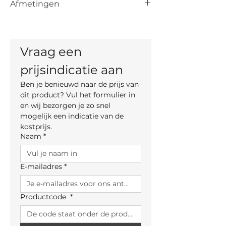
Afmetingen
het artikel. De uiteindelijke prijs is
afhankelijk van de keuze van kleur,
Totale hoogte: 95.5 cm
materiaal en, indien mogelijk, maten.
Breedte: 45 cm
Diepte: 57 cm
Vraag een 
Zithoogte: 47 cm
prijsindicatie aan
Ben je benieuwd naar de prijs van 
dit product? Vul het formulier in 
en wij bezorgen je zo snel 
mogelijk een indicatie van de 
kostprijs.
Naam
*
E-mailadres
*
Productcode
*