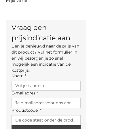
Prijs vanaf
De vermelde prijs is de prijs vanaf voor
het artikel. De uiteindelijke prijs is
afhankelijk van de keuze van kleur,
Vraag een 
materiaal en, indien mogelijk, maten.
prijsindicatie aan
Ben je benieuwd naar de prijs van 
dit product? Vul het formulier in 
en wij bezorgen je zo snel 
mogelijk een indicatie van de 
kostprijs.
Naam
*
E-mailadres
*
Productcode
*