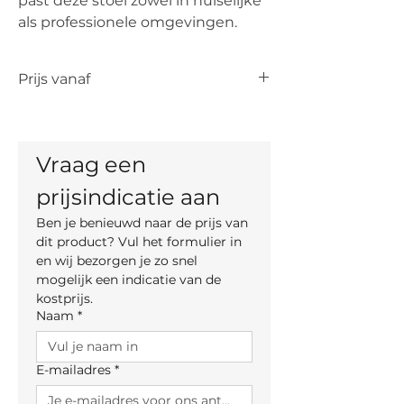
past deze stoel zowel in huiselijke
als professionele omgevingen.
Prijs vanaf
De vermelde prijs is de prijs vanaf voor
het artikel. De uiteindelijke prijs is
afhankelijk van de keuze van kleur,
Vraag een 
materiaal en, indien mogelijk, maten.
prijsindicatie aan
Ben je benieuwd naar de prijs van 
dit product? Vul het formulier in 
en wij bezorgen je zo snel 
mogelijk een indicatie van de 
kostprijs.
Naam
*
E-mailadres
*