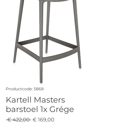
Productcode: 5868
Kartell Masters
barstoel 1x Grége
Normale
Verkoopprijs
 € 422,00 
€ 169,00
prijs